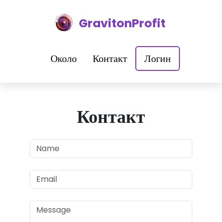
GravitonProfit
Около
Контакт
Логин
Контакт