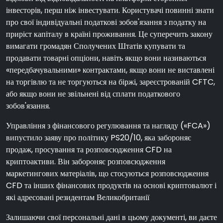
інвесторів, перш ніж інвестувати. Користувачі повинні знати
про свої індивідуальні податкові зобов'язання з податку на
приріст капіталу в країні проживання. Це суперечить закону
вимагати громадян Сполучених Штатів купувати та
продавати товарні опціони, навіть якщо вони називаються
«передбачувальними» контрактами, якщо вони не виставлені
на торгівлю та не торгуються на біржі, зареєстрованій CFTC,
або якщо вони не звільнені від сплати податкового
зобов'язання.
Управління з фінансового регулювання та нагляду («FCA»)
випустило заяву про політику PS20/10, яка забороняє
продаж, просування та розповсюдження CFD на
криптоактиви. Він забороняє розповсюдження
маркетингових матеріалів, що стосуються розповсюдження
CFD та інших фінансових продуктів на основі криптовалют і
які адресовані резидентам Великобританії
Залишаючи свої персональні дані в цьому документі, ви даєте