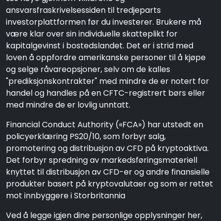
ansvarsfraskrivelsessiden til tredjeparts
investorplattformen før du investerer. Brukere må
være klar over sin individuelle skatteplikt for
kapitalgevinst i bostedslandet. Det er i strid med
loven å oppfordre amerikanske personer til å kjøpe
og selge råvareopsjoner, selv om de kalles
"prediksjonskontrakter" med mindre de er notert for
handel og handles på en CFTC-registrert børs eller
med mindre de er lovlig unntatt.
Financial Conduct Authority («FCA») har utstedt en
policyerklæring PS20/10, som forbyr salg,
promotering og distribusjon av CFD på kryptoaktiva.
Det forbyr spredning av markedsføringsmateriell
knyttet til distribusjon av CFD-er og andre finansielle
produkter basert på kryptovalutaer og som er rettet
mot innbyggere i Storbritannia
Ved å legge igjen dine personlige opplysninger her,