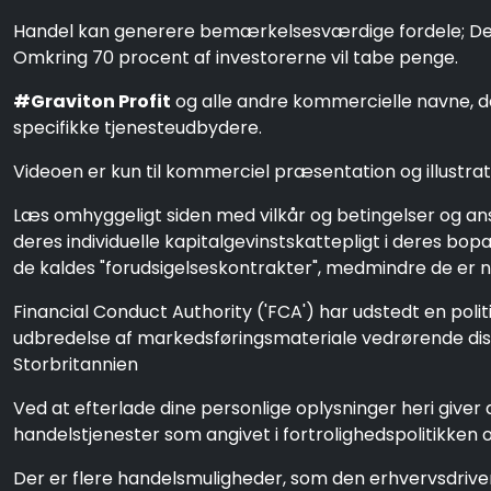
Handel kan generere bemærkelsesværdige fordele; Det in
Omkring 70 procent af investorerne vil tabe penge.
#Graviton Profit
og alle andre kommercielle navne, de
specifikke tjenesteudbydere.
Videoen er kun til kommerciel præsentation og illustrati
Læs omhyggeligt siden med vilkår og betingelser og a
deres individuelle kapitalgevinstskattepligt i deres bo
de kaldes "forudsigelseskontrakter", medmindre de er n
Financial Conduct Authority ('FCA') har udstedt en poli
udbredelse af markedsføringsmateriale vedrørende distr
Storbritannien
Ved at efterlade dine personlige oplysninger heri giver d
handelstjenester som angivet i fortrolighedspolitikken o
Der er flere handelsmuligheder, som den erhvervsdriv