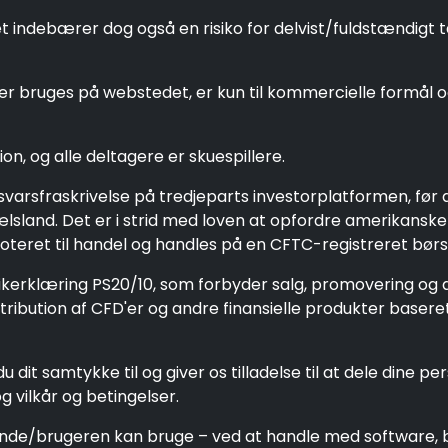
debærer dog også en risiko for delvist/fuldstændigt tab
r bruges på webstedet, er kun til kommercielle formål og 
on, og alle deltagere er skuespillere.
nsvarsfraskrivelse på tredjeparts investorplatformen, f
pælsland. Det er i strid med loven at opfordre amerikansk
oteret til handel og handles på en CFTC-registreret børs,
tikerklæring PS20/10, som forbyder salg, promovering og d
ibution af CFD'er og andre finansielle produkter baseret 
u dit samtykke til og giver os tilladelse til at dele dine 
g vilkår og betingelser.
ende/brugeren kan bruge – ved at handle med software,