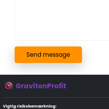
Send message
GravitonProfit
Vigtig risikobemærkning: