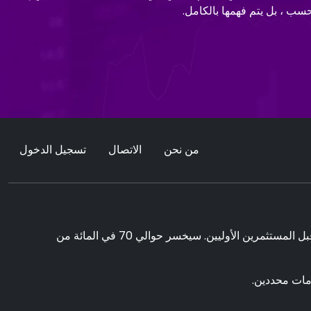
من نحن
الاتصال
تسجيل الدخول
يمكن أن يولد التداول فوائد ملحوظة. ومع ذلك ، فإنه ينطوي أيضا على خطر خسارة جزئية / كاملة للأموال ويجب أن يأخذها في الاعتبار من قبل المستثمرين الأوليين. سيخسر حوالي 70 في المائة من
مات محددين.