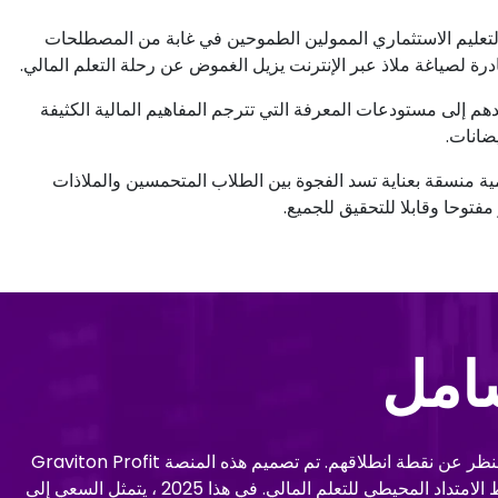
 ما يغرق اتساع التعليم الاستثماري الممولين الطموحين في غابة من المصطلحات
بادرة لصياغة ملاذ عبر الإنترنت يزيل الغموض عن رحلة التعلم المالي.
دئين ، يعمل Graviton Profit كمنارة ، ويرشدهم إلى مستودعات المعرفة التي تترجم المفاهيم المالية الكثيفة
يضانات.
لاق Graviton Profit ، وهي رابطة رقمية منسقة بعناية تسد الفجوة بين الطلاب المتحمسين والملاذات
فتوحا وقابلا للتحقيق للجميع.
شامل
إن روح Graviton Profit متجذرة بقوة في الاقتناع بأن الأدوات والموارد اللازمة للتثقيف الاستثماري يجب أن تكون متاحة للجميع، بغض النظر عن نقطة انطلاقهم. تم تصميم هذه المنصة Graviton Profit
للترحيب بالمبتدئين بأذرع مفتوحة ، وتحتضن العديد من اللغات ، ومصممة مع وضع الطالب البارع اقتصاديا في الاعتبار ، وتتألق كمنارة وسط الامتداد المحيطي للتعلم المالي. في هذا 2025 ، يتمثل السعي إلى