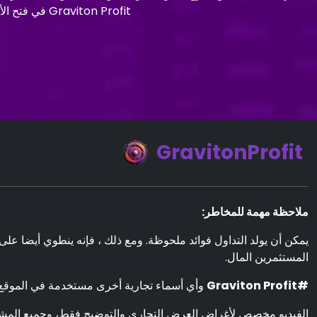
Graviton Profit في فتح الأبواب المعقدة لحكمة الاستثمار ، وضمان عدم تعلم المبادئ الأساسية فحسب ، بل يتم فهمها بالكامل.
GravitonProfit
ملاحظة مهمة للمخاطر:
المستثمرين المال.
#Graviton Profit
وأي أسماء تجارية أخرى مستخدمة في الموقع 
الفيديو مخصص لأغراض العرض التجاري والتوضيح فقط، وجميع المشا