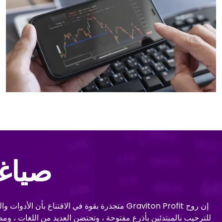
صياغة