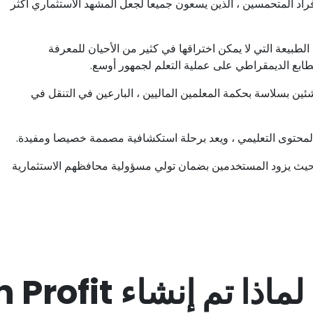
اد المتحمسين ، الذين يسعون جميعا لجعل المشهد الاستثماري أكثر
الطبيعة التي لا يمكن اختراقها في كثير من الأحيان للمعرفة
لطابع الديمقراطي على عملية التعلم لجمهور أوسع.
 المستثمرين الناشئين بسلاسة بحكمة المعلمين الماليين ، البارعين في التنقل في
لرسمي Graviton Profit كأداة تمكينية ، حيث يزود المستخدمين بضمان تولي مسؤولية محافظهم الاستثمارية
لماذا تم إنشاء Graviton Profit؟