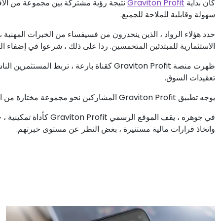
كان بداية
Graviton Profit
نتيجة رؤية مشتركة بين مجموعة من الأفر
سهولة وقابلية للملاحة للجميع.
حدد هؤلاء الرواد ، الذين ينحدرون من فسيفساء من الخبرات المهنية ، 
الاستثمارية للمبتدئين المتحمسين. ردا على ذلك ، شرعوا في إضفاء ا
ظهرت منصة Graviton Profit كقناة بارعة ، تربط
تعقيدات السوق.
يوجه تطبيق Graviton Profit المشاركين نحو مجموعة مختارة من المحتوى التعليمي ، ويعد برحلة استكشافية مصممة خصيصا ومفيدة.
في جوهره ، يقف الموقع ا
واتخاذ قرارات مالية مستنيرة ، بغض النظر عن مستوى خبرتهم.